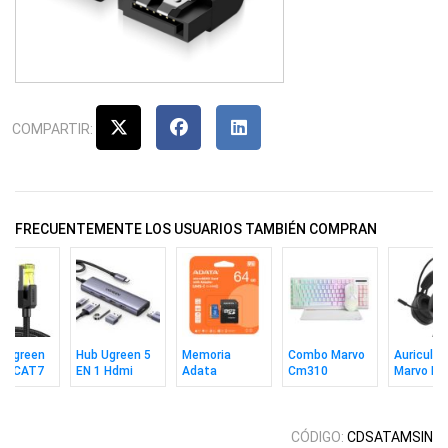
COMPARTIR:
FRECUENTEMENTE LOS USUARIOS TAMBIÉN COMPRAN
e Ugreen
Hub Ugreen 5
Memoria
Combo Marvo
Auricular
ED CAT7
EN 1 Hdmi
Adata
Cm310
Marvo H8
ps 10m
4K/60Hz
MicroSD 64GB
Teclado In +
Akari 30 
Uhs-1 V10 C10
Mouse + Pad
C/a
Wh Ing
CÓDIGO:
CDSATAMSIN