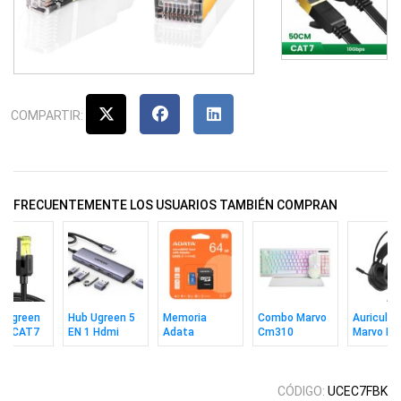
COMPARTIR:
FRECUENTEMENTE LOS USUARIOS TAMBIÉN COMPRAN
e Ugreen
Hub Ugreen 5
Memoria
Combo Marvo
Auricular
ED CAT7
EN 1 Hdmi
Adata
Cm310
Marvo H8
ps 10m
4K/60Hz
MicroSD 64GB
Teclado In +
Akari 30 
Uhs-1 V10 C10
Mouse + Pad
C/a
Wh Ing
CÓDIGO:
UCEC7FBK