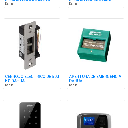
DAHUA
DAHUA
Dahua
Dahua
CERROJO ELÉCTRICO DE 500
APERTURA DE EMERGENCIA
KG DAHUA
DAHUA
Dahua
Dahua