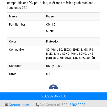
compatible con PC, portátiles, teléfonos móviles y tabletas con
funciones OTG
Marca
Ugreen
Part Number
CM185
50706
Color
Plateado
Compatible:
SD, Micro SD, SDXC, SDHC, MMC, RS-
MMC, Micro SDXC, Micro SDHC, UHS-I
para Mac, Windows, Linux, PC, portátil
Conexión:
USB y USB C
Otros:
OTG
VOLVER ARRIBA
Contactanos
Call Center al (598)
2402 0000