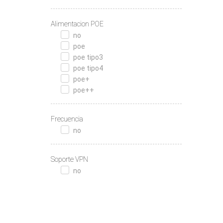
Alimentacion POE
no
poe
poe tipo3
poe tipo4
poe+
poe++
Frecuencia
no
Soporte VPN
no
Velocidad máxima
10 gigabit
Contactanos
Call Center al (598)
2402 0000
100 mbps